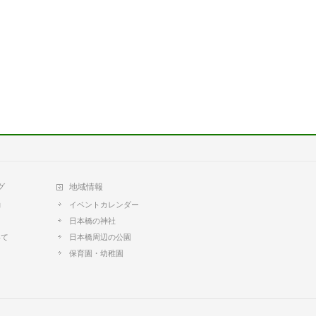
グ
地域情報
動
イベントカレンダー
日本橋の神社
いて
日本橋周辺の公園
て
保育園・幼稚園