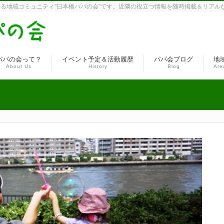
る地域コミュニティ"日本橋パパの会"です。近隣の役立つ情報を随時掲載＆リアル
パパの会って？
イベント予定＆活動履歴
パパ会ブログ
地
About Us
History
Blog
Are