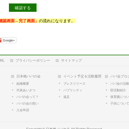
確認画面→完了画面」
の流れになります。
Google+
ML
プライバシーポリシー
サイトマップ
日本橋パパの会
イベント予定＆活動履歴
パパ会ブロ
組織概要
プレスリリース
パパ会の活
代表あいさつ
パブリシティ
部活動紹介
パパの会って？
遠足
保育園につ
パパの会の想い
子供につい
入会申請