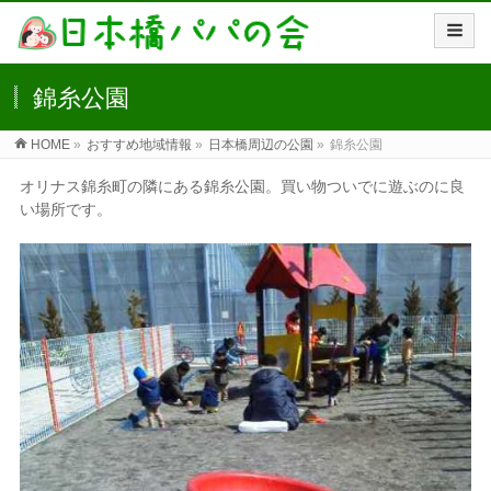
錦糸公園
HOME
»
おすすめ地域情報
»
日本橋周辺の公園
»
錦糸公園
オリナス錦糸町の隣にある錦糸公園。買い物ついでに遊ぶのに良
い場所です。