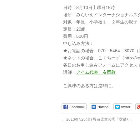
日時：8月10日土曜日15時
場所：みらいえインターナショナルスクー
対象：年長、小学校１．２年生の親子
定員：20組
費用：500円
申し込み方法：
★お電話の場合…070－5464－3070（
★ネットの場合…こくちーず（http://kok
各日のお申し込みフォームにアクセス
講師：
アイム代表 友岡敦
ご興味のある方は是非に。
Facebook
Hatena
twitter
←
2013/07/26(金) 堀留児童公園「盆踊り」