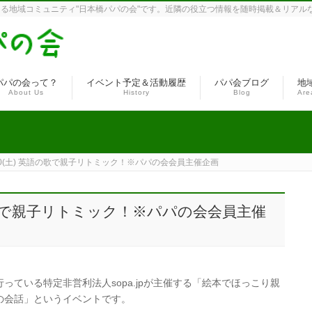
る地域コミュニティ"日本橋パパの会"です。近隣の役立つ情報を随時掲載＆リアル
パパの会って？
イベント予定＆活動履歴
パパ会ブログ
地
About Us
History
Blog
Are
8/10(土) 英語の歌で親子リトミック！※パパの会会員主催企画
 英語の歌で親子リトミック！※パパの会会員主催
っている特定非営利法人sopa.jpが主催する「絵本でほっこり親
の会話」というイベントです。