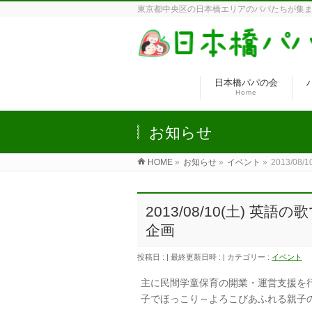
東京都中央区の日本橋エリアのパパたちが集ま
日本橋パパの会
Home
お知らせ
HOME
»
お知らせ
»
イベント
»
2013/0
2013/08/10(土)
企画
投稿日 :
最終更新日時 :
カテゴリー :
イベント
主に民間学童保育の開業・運営支援を行
子でほっこり～よろこびあふれる親子