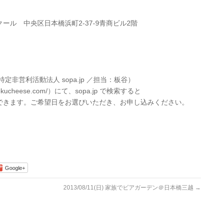
ル 中央区日本橋浜町2-37-9青商ビル2階
特定非営利活動法人 sopa.jp ／担当：板谷）
ucheese.com/）にて、sopa.jp で検索すると
できます。ご希望日をお選びいただき、お申し込みください。
Google+
2013/08/11(日) 家族でビアガーデン＠日本橋三越
→