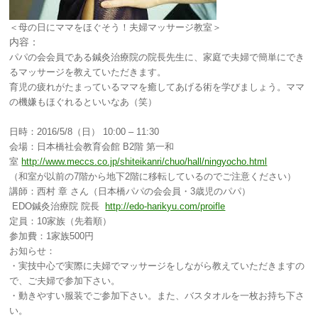
＜母の日にママをほぐそう！夫婦マッサージ教室＞
内容：
パパの会会員である鍼灸治療院の院長先生に、家庭で夫婦で簡単にでき
るマッサージを教えていただきます。
育児の疲れがたまっているママを癒してあげる術を学びましょう。ママ
の機嫌もほぐれるといいなあ（笑）
日時：2016/5/8（日） 10:00 – 11:30
会場：日本橋社会教育会館 B2階 第一和
室
http://www.meccs.co.jp/shiteikanri/chuo/hall/ningyocho.html
（和室が以前の7階から地下2階に移転しているのでご注意ください）
講師：西村 章 さん（日本橋パパの会会員・3歳児のパパ）
EDO鍼灸治療院 院長
http://edo-harikyu.com/proifle
定員：10家族（先着順）
参加費：1家族500円
お知らせ：
・実技中心で実際に夫婦でマッサージをしながら教えていただきますの
で、ご夫婦で参加下さい。
・動きやすい服装でご参加下さい。また、バスタオルを一枚お持ち下さ
い。