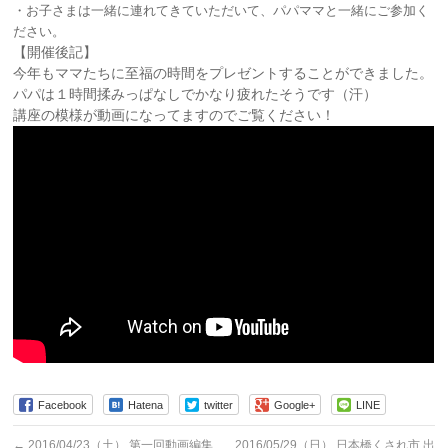
・お子さまは一緒に連れてきていただいて、パパママと一緒にご参加く
ださい。
【開催後記】
今年もママたちに至福の時間をプレゼントすることができました。
パパは１時間揉みっぱなしでかなり疲れたそうです（汗）
講座の模様が動画になってますのでご覧ください！
Facebook
Hatena
twitter
Google+
LINE
←
2016/04/23（土） 第一回動画編集
2016/05/29（日） 日本橋くされ市 出