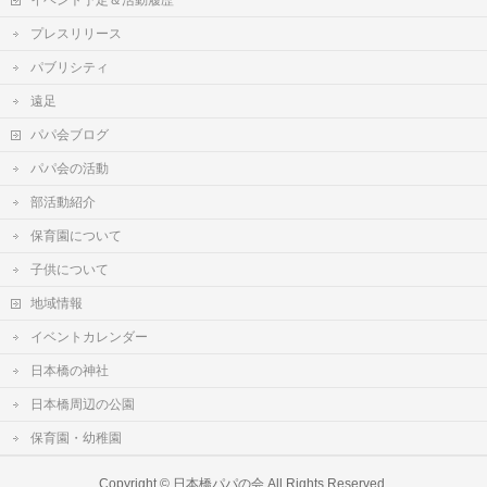
イベント予定＆活動履歴
プレスリリース
パブリシティ
遠足
パパ会ブログ
パパ会の活動
部活動紹介
保育園について
子供について
地域情報
イベントカレンダー
日本橋の神社
日本橋周辺の公園
保育園・幼稚園
Copyright ©
日本橋パパの会
All Rights Reserved.